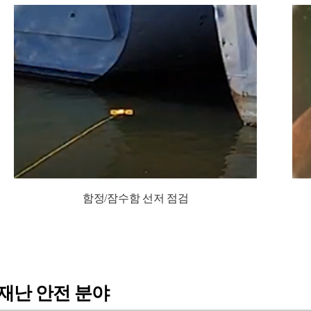
함정/잠수함 선저 점검
재난 안전 분야