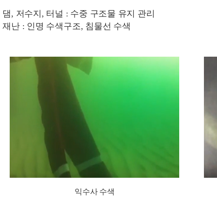
· 댐, 저수지, 터널 : 수중 구조물 유지 관리
· 재난 : 인명 수색구조, 침물선 수색
익수사 수색