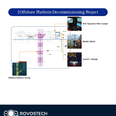
[Offshore Platform Decommissioning Project
(해양플랜트 해체 공사)]